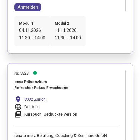
Anmelden
Modul 1
Modul 2
04.11.2026
11.11.2026
11:30 - 14:00
11:30 - 14:00
Nr. 5823
ensa Präsenzkurs
Refresher Fokus Erwachsene
location_on
8032 Zürich
language
Deutsch
library_books
Kursbuch: Gedruckte Version
renata merz Beratung, Coaching & Seminare GmbH