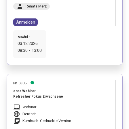
person
Renata Merz
Anmelden
Modul 1
03.12.2026
08:30 - 13:00
Nr. 5305
ensa Webinar
Refresher Fokus Erwachsene
laptop_mac
Webinar
language
Deutsch
library_books
Kursbuch: Gedruckte Version