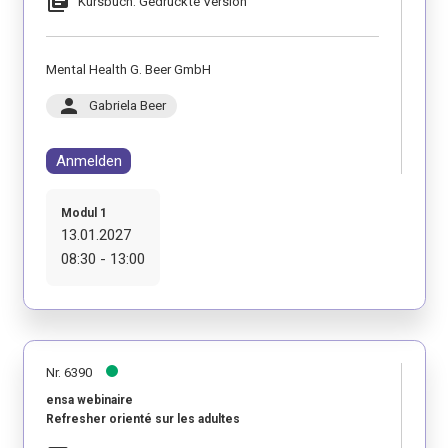
library_books
Kursbuch: Gedruckte Version
Mental Health G. Beer GmbH
person
Gabriela Beer
Anmelden
Modul 1
13.01.2027
08:30 - 13:00
Nr. 6390
ensa webinaire
Refresher orienté sur les adultes