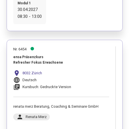
Modul 1
30.04.2027
08:30 - 13:00
Nr. 6454
ensa Präsenzkurs
Refresher Fokus Erwachsene
location_on
8032 Zürich
language
Deutsch
library_books
Kursbuch: Gedruckte Version
renata merz Beratung, Coaching & Seminare GmbH
person
Renata Merz