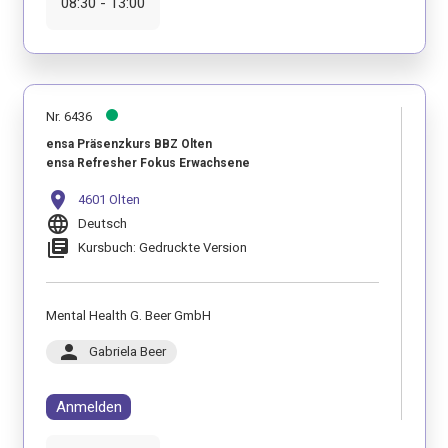
08:30 - 13:00
Nr. 6436
ensa Präsenzkurs BBZ Olten
ensa Refresher Fokus Erwachsene
location_on
4601 Olten
language
Deutsch
library_books
Kursbuch: Gedruckte Version
Mental Health G. Beer GmbH
person
Gabriela Beer
Anmelden