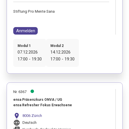
Stiftung Pro Mente Sana
Anmelden
Modul 1
Modul 2
07.12.2026
14.12.2026
17:00 - 19:30
17:00 - 19:30
Nr. 6367
ensa Präsenzkurs ONVA / UG
ensa Refresher Fokus Erwachsene
location_on
8006 Zürich
language
Deutsch