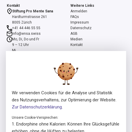
Kontakt
Weitere Links
Stiftung Pro Mente Sana
Anmelden
Hardturmstrasse 261
FAQs
8005 Zürich
Impressum
+41 44 446 55 55
Datenschutz
info@ensa.swiss
AGB
Mo, Di, Do und Fr
Medien
9 – 12 Uhr
Kontakt
Mi
13 – 16 Uhr
ensa ist ein Programm der Stiftung Pro Mente Sana, mitinitiiert und
unterstützt durch die Beisheim Stiftung.
Wir verwenden Cookies für die Analyse und Statistik
des Nutzungsverhaltens, zur Optimierung der Website.
Zur Datenschutzerklärung
.
Unsere Cookie-Versprechen:
Lizenzgeber
In Zusammenarbeit mit
Endorphine ohne Kalorien: Können Ihre Glücksgefühle
erhöhen, ohne die Hüften zu belasten.