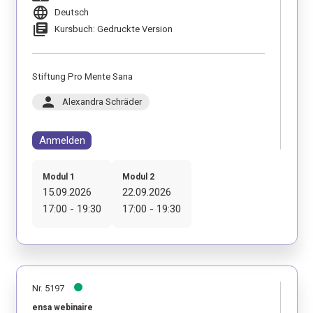
language
Deutsch
library_books
Kursbuch: Gedruckte Version
Stiftung Pro Mente Sana
person
Alexandra Schräder
Anmelden
Modul 1
Modul 2
15.09.2026
22.09.2026
17:00 - 19:30
17:00 - 19:30
Nr. 5197
ensa webinaire