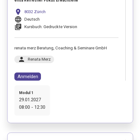
ensa Refresher Fokus Erwachsene
location_on
8032 Zürich
language
Deutsch
library_books
Kursbuch: Gedruckte Version
renata merz Beratung, Coaching & Seminare GmbH
person
Renata Merz
Anmelden
Modul 1
29.01.2027
08:00 - 12:30