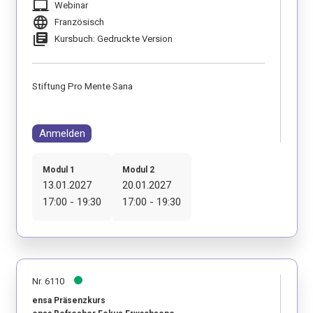
laptop_mac
Webinar
language
Französisch
library_books
Kursbuch: Gedruckte Version
Stiftung Pro Mente Sana
Anmelden
Modul 1
Modul 2
13.01.2027
20.01.2027
17:00 - 19:30
17:00 - 19:30
Nr. 6110
ensa Präsenzkurs