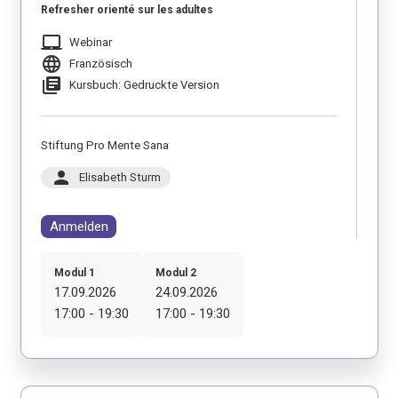
Refresher orienté sur les adultes
laptop_mac
Webinar
language
Französisch
library_books
Kursbuch: Gedruckte Version
Stiftung Pro Mente Sana
person
Elisabeth Sturm
Anmelden
Modul 1
Modul 2
17.09.2026
24.09.2026
17:00 - 19:30
17:00 - 19:30