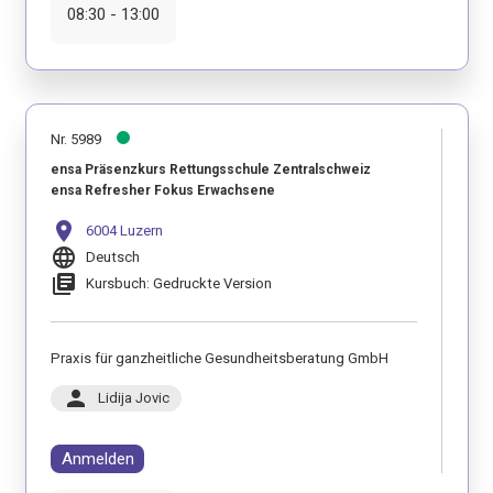
08:30 - 13:00
Nr. 5989
ensa Präsenzkurs Rettungsschule Zentralschweiz
ensa Refresher Fokus Erwachsene
location_on
6004 Luzern
language
Deutsch
library_books
Kursbuch: Gedruckte Version
Praxis für ganzheitliche Gesundheitsberatung GmbH
person
Lidija Jovic
Anmelden