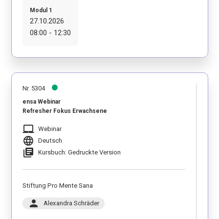
Modul 1
27.10.2026
08:00 - 12:30
Nr. 5304
ensa Webinar
Refresher Fokus Erwachsene
laptop_mac
Webinar
language
Deutsch
library_books
Kursbuch: Gedruckte Version
Stiftung Pro Mente Sana
person
Alexandra Schräder