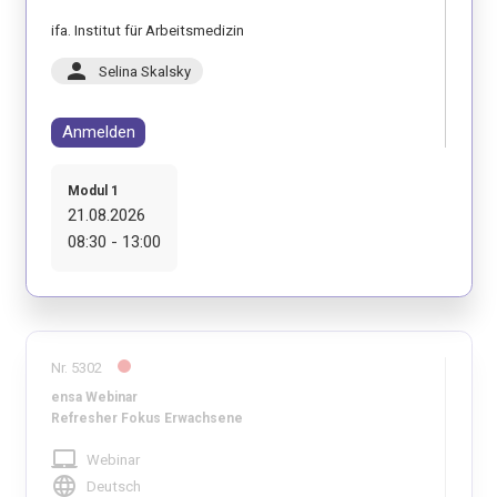
ifa. Institut für Arbeitsmedizin
person
Selina Skalsky
Anmelden
Modul 1
21.08.2026
08:30 - 13:00
Nr. 5302
ensa Webinar
Refresher Fokus Erwachsene
laptop_mac
Webinar
language
Deutsch