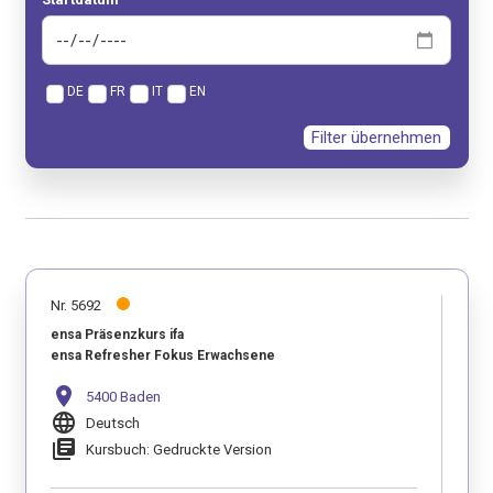
DE
FR
IT
EN
Filter übernehmen
Nr. 5692
ensa Präsenzkurs ifa
ensa Refresher Fokus Erwachsene
location_on
5400 Baden
language
Deutsch
library_books
Kursbuch: Gedruckte Version