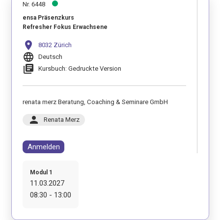
Nr. 6448
ensa Präsenzkurs
Refresher Fokus Erwachsene
location_on
8032 Zürich
language
Deutsch
library_books
Kursbuch: Gedruckte Version
renata merz Beratung, Coaching & Seminare GmbH
person
Renata Merz
Anmelden
Modul 1
11.03.2027
08:30 - 13:00