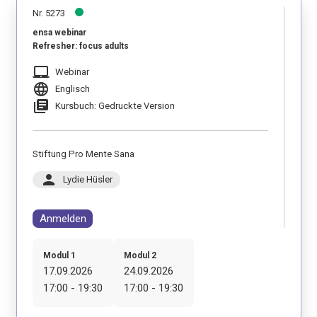
Nr. 5273
ensa webinar
Refresher: focus adults
laptop_mac
Webinar
language
Englisch
library_books
Kursbuch: Gedruckte Version
Stiftung Pro Mente Sana
person
Lydie Hüsler
Anmelden
Modul 1
Modul 2
17.09.2026
24.09.2026
17:00 - 19:30
17:00 - 19:30