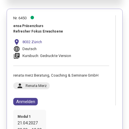
Nr. 6450
ensa Präsenzkurs
Refresher Fokus Erwachsene
location_on
8032 Zürich
language
Deutsch
library_books
Kursbuch: Gedruckte Version
renata merz Beratung, Coaching & Seminare GmbH
person
Renata Merz
Anmelden
Modul 1
21.04.2027