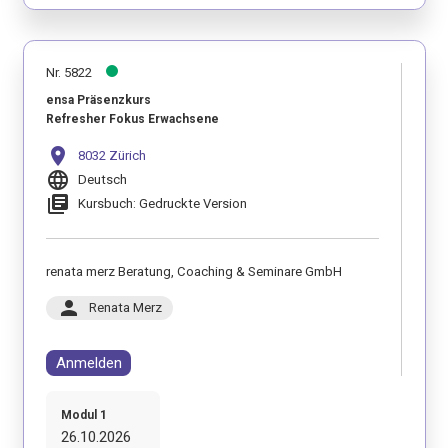
Nr. 5822
ensa Präsenzkurs
Refresher Fokus Erwachsene
location_on
8032 Zürich
language
Deutsch
library_books
Kursbuch: Gedruckte Version
renata merz Beratung, Coaching & Seminare GmbH
person
Renata Merz
Anmelden
Modul 1
26.10.2026