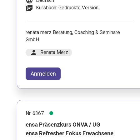
language
Deutsch
library_books
Kursbuch: Gedruckte Version
renata merz Beratung, Coaching & Seminare
GmbH
person
Renata Merz
Anmelden
Nr. 6367
ensa Präsenzkurs ONVA / UG
ensa Refresher Fokus Erwachsene