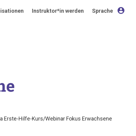
account_circle
isationen
Instruktor*in werden
Sprache
ne
nsa Erste-Hilfe-Kurs/Webinar Fokus Erwachsene