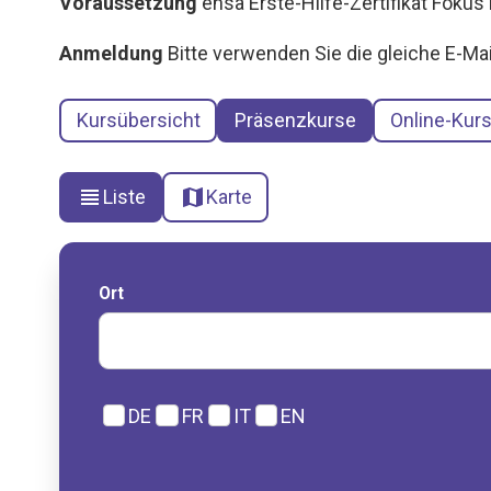
Voraussetzung
ensa Erste-Hilfe-Zertifikat Foku
Anmeldung
Bitte verwenden Sie die gleiche E-Ma
Kursübersicht
Präsenzkurse
Online-Kur
view_headline
map
Liste
Karte
Ort
DE
FR
IT
EN