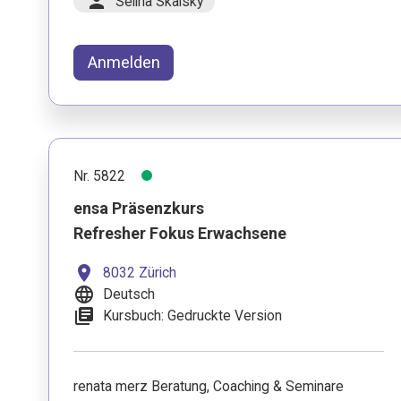
person
Selina Skalsky
Anmelden
Nr. 5822
ensa Präsenzkurs
Refresher Fokus Erwachsene
location_on
8032 Zürich
language
Deutsch
library_books
Kursbuch: Gedruckte Version
renata merz Beratung, Coaching & Seminare