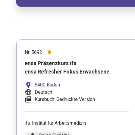
Nr. 5692
ensa Präsenzkurs ifa
ensa Refresher Fokus Erwachsene
location_on
5400 Baden
language
Deutsch
library_books
Kursbuch: Gedruckte Version
ifa. Institut für Arbeitsmedizin