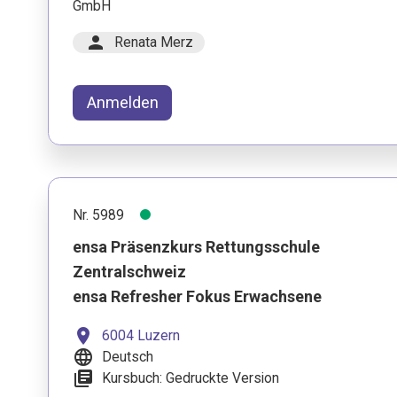
GmbH
person
Renata Merz
Anmelden
Nr. 5989
ensa Präsenzkurs Rettungsschule
Zentralschweiz
ensa Refresher Fokus Erwachsene
location_on
6004 Luzern
language
Deutsch
library_books
Kursbuch: Gedruckte Version