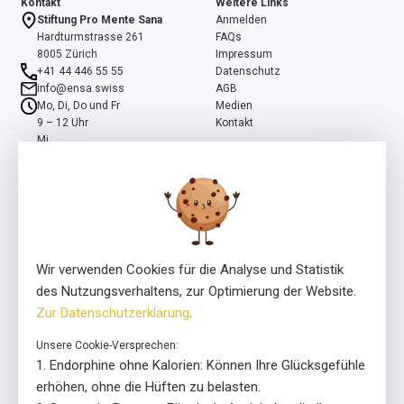
Kontakt
Weitere Links
Stiftung Pro Mente Sana
Anmelden
Hardturmstrasse 261
FAQs
8005 Zürich
Impressum
+41 44 446 55 55
Datenschutz
info@ensa.swiss
AGB
Mo, Di, Do und Fr
Medien
9 – 12 Uhr
Kontakt
Mi
13 – 16 Uhr
ensa ist ein Programm der Stiftung Pro Mente Sana, mitinitiiert und
unterstützt durch die Beisheim Stiftung.
Wir verwenden Cookies für die Analyse und Statistik
des Nutzungsverhaltens, zur Optimierung der Website.
Zur Datenschutzerklärung
.
Unsere Cookie-Versprechen:
Lizenzgeber
In Zusammenarbeit mit
Endorphine ohne Kalorien: Können Ihre Glücksgefühle
erhöhen, ohne die Hüften zu belasten.