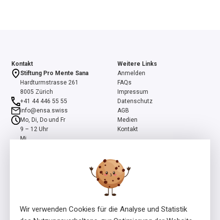
Kontakt
Weitere Links
Stiftung Pro Mente Sana
Anmelden
Hardturmstrasse 261
FAQs
8005 Zürich
Impressum
+41 44 446 55 55
Datenschutz
info@ensa.swiss
AGB
Mo, Di, Do und Fr
Medien
9 – 12 Uhr
Kontakt
Mi
13 – 16 Uhr
ensa ist ein Programm der Stiftung Pro Mente Sana, mitinitiiert und
unterstützt durch die Beisheim Stiftung.
Wir verwenden Cookies für die Analyse und Statistik