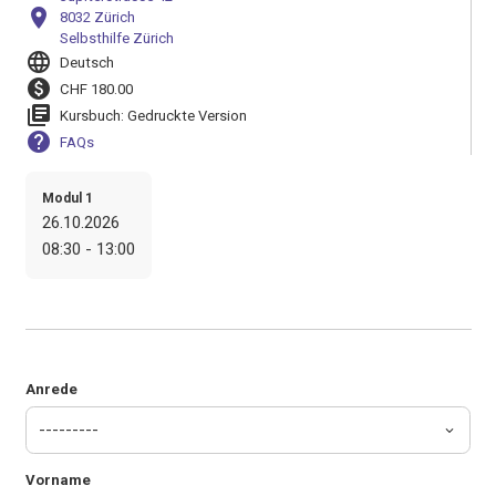
location_on
8032 Zürich
Selbsthilfe Zürich
language
Deutsch
paid
CHF 180.00
library_books
Kursbuch: Gedruckte Version
help
FAQs
Modul 1
26.10.2026
08:30 - 13:00
Anrede
Vorname