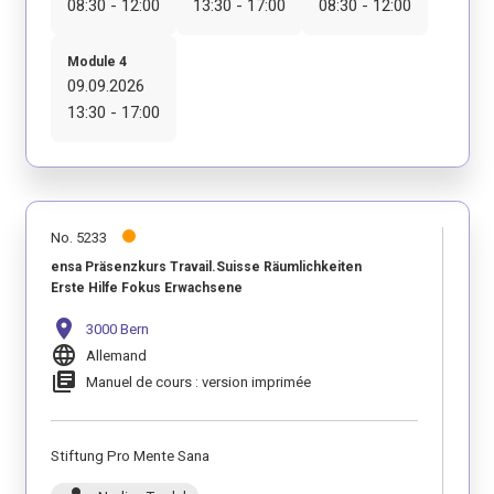
08:30 - 12:00
13:30 - 17:00
08:30 - 12:00
Module 4
09.09.2026
13:30 - 17:00
No. 5233
ensa Präsenzkurs Travail.Suisse Räumlichkeiten
Erste Hilfe Fokus Erwachsene
location_on
3000 Bern
language
Allemand
library_books
Manuel de cours : version imprimée
Stiftung Pro Mente Sana