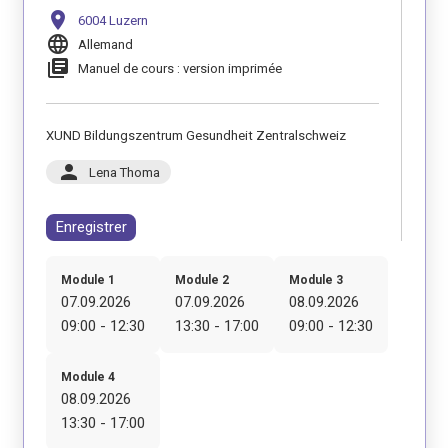
location_on
6004 Luzern
language
Allemand
library_books
Manuel de cours : version imprimée
XUND Bildungszentrum Gesundheit Zentralschweiz
person
Lena Thoma
Enregistrer
Module 1
Module 2
Module 3
07.09.2026
07.09.2026
08.09.2026
09:00 - 12:30
13:30 - 17:00
09:00 - 12:30
Module 4
08.09.2026
13:30 - 17:00