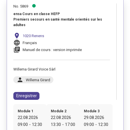
No. 5869
ensa Cours en classe HEFP
Premiers secours en santé mentale orientés sur les
adultes
location_on
1020 Renens
language
Français
library_books
Manuel de cours : version imprimée
Willema Girard Voice Sàrl
person
Willema Girard
Enregistrer
Module 1
Module 2
Module 3
22.08.2026
22.08.2026
29.08.2026
09:00 - 12:30
13:30 - 17:00
09:00 - 12:30