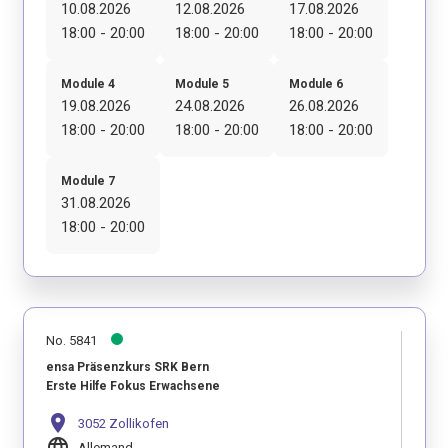
10.08.2026
12.08.2026
17.08.2026
18:00 - 20:00
18:00 - 20:00
18:00 - 20:00
Module 4
Module 5
Module 6
19.08.2026
24.08.2026
26.08.2026
18:00 - 20:00
18:00 - 20:00
18:00 - 20:00
Module 7
31.08.2026
18:00 - 20:00
No. 5841
ensa Präsenzkurs SRK Bern
Erste Hilfe Fokus Erwachsene
location_on
3052 Zollikofen
language
Allemand