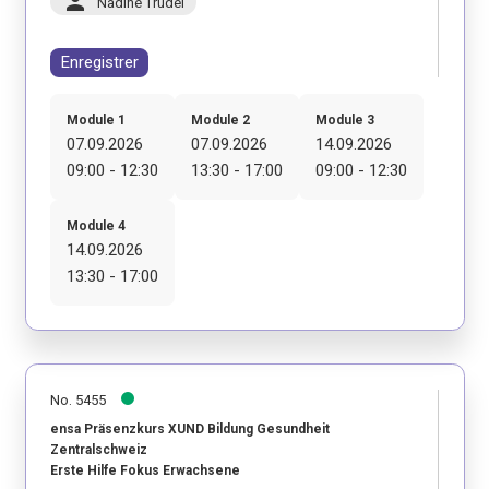
person
Nadine Trudel
Enregistrer
Module 1
Module 2
Module 3
07.09.2026
07.09.2026
14.09.2026
09:00 - 12:30
13:30 - 17:00
09:00 - 12:30
Module 4
14.09.2026
13:30 - 17:00
No. 5455
ensa Präsenzkurs XUND Bildung Gesundheit
Zentralschweiz
Erste Hilfe Fokus Erwachsene