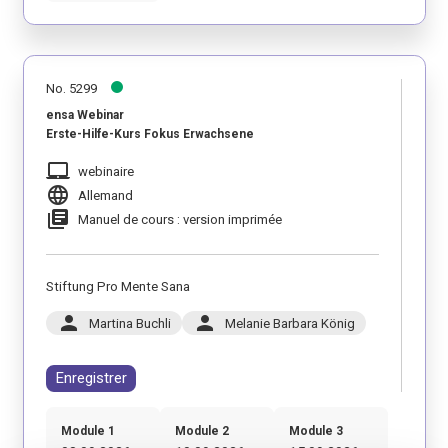
No. 5299
ensa Webinar
Erste-Hilfe-Kurs Fokus Erwachsene
laptop_mac
webinaire
language
Allemand
library_books
Manuel de cours : version imprimée
Stiftung Pro Mente Sana
person
person
Martina Buchli
Melanie Barbara König
Enregistrer
Module 1
Module 2
Module 3