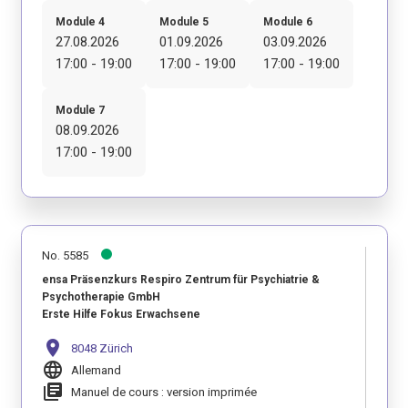
Module 4
Module 5
Module 6
27.08.2026
01.09.2026
03.09.2026
17:00 - 19:00
17:00 - 19:00
17:00 - 19:00
Module 7
08.09.2026
17:00 - 19:00
No. 5585
ensa Präsenzkurs Respiro Zentrum für Psychiatrie &
Psychotherapie GmbH
Erste Hilfe Fokus Erwachsene
location_on
8048 Zürich
language
Allemand
library_books
Manuel de cours : version imprimée