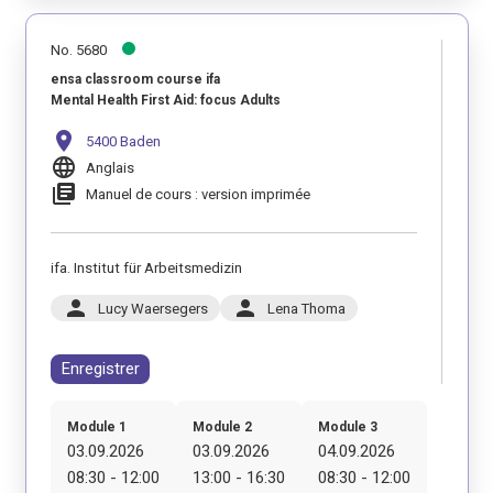
No. 5680
ensa classroom course ifa
Mental Health First Aid: focus Adults
location_on
5400 Baden
language
Anglais
library_books
Manuel de cours : version imprimée
ifa. Institut für Arbeitsmedizin
person
person
Lucy Waersegers
Lena Thoma
Enregistrer
Module 1
Module 2
Module 3
03.09.2026
03.09.2026
04.09.2026
08:30 - 12:00
13:00 - 16:30
08:30 - 12:00