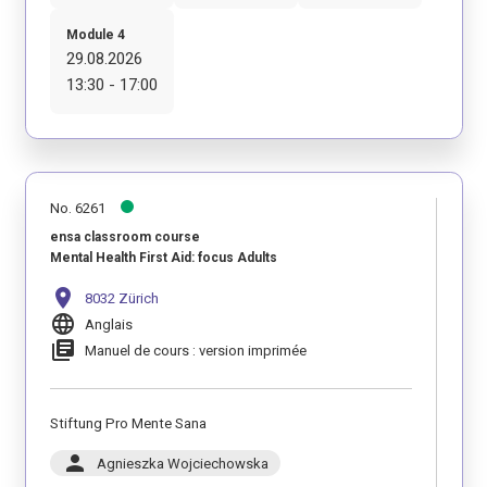
Module 4
29.08.2026
13:30 - 17:00
No. 6261
ensa classroom course
Mental Health First Aid: focus Adults
location_on
8032 Zürich
language
Anglais
library_books
Manuel de cours : version imprimée
Stiftung Pro Mente Sana
person
Agnieszka Wojciechowska