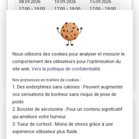
08.09.2026
10.09.2026
15.09.2026
17:00 - 19:00
17:00 - 19:00
17:00 - 19:00
Module 4
Module 5
Module 6
17.09.2026
22.09.2026
24.09.2026
17:00 - 19:00
17:00 - 19:00
17:00 - 19:00
Nous utilisons des cookies pour analyser et mesurer le
Module 7
comportement des utilisateurs pour l'optimisation du
29.09.2026
site web.
Vers la politique de confidentialité
.
17:00 - 19:00
Nos promesses en matière de cookies :
Des endorphines sans calories : Peuvent augmenter
vos sensations de bonheur sans risque de prise de
poids.
No. 5820
Booster de sérotonine : Pour un contenu significatif
ensa Präsenzkurs
qui améliore votre humeur.
Erste Hilfe Fokus Erwachsene
Tueur de cortisol : Moins de stress grâce à une
location_on
8032 Zürich
expérience utilisateur plus fluide.
language
Allemand