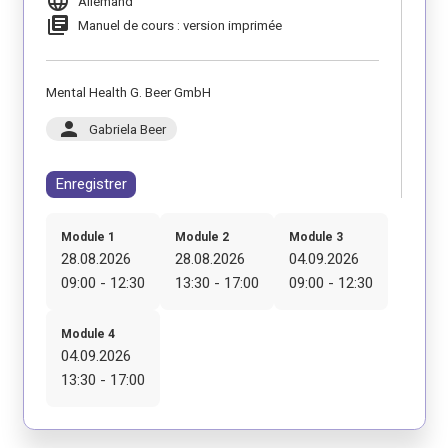
language
Allemand
library_books
Manuel de cours : version imprimée
Mental Health G. Beer GmbH
person
Gabriela Beer
Enregistrer
Module 1
Module 2
Module 3
28.08.2026
28.08.2026
04.09.2026
09:00 - 12:30
13:30 - 17:00
09:00 - 12:30
Module 4
04.09.2026
13:30 - 17:00