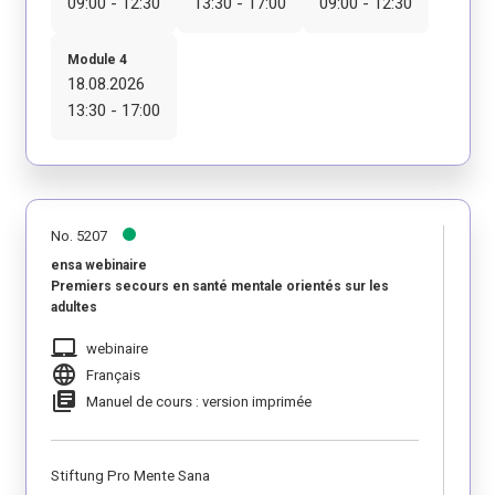
09:00 - 12:30
13:30 - 17:00
09:00 - 12:30
Module 4
18.08.2026
13:30 - 17:00
No. 5207
ensa webinaire
Premiers secours en santé mentale orientés sur les
adultes
laptop_mac
webinaire
language
Français
library_books
Manuel de cours : version imprimée
Stiftung Pro Mente Sana