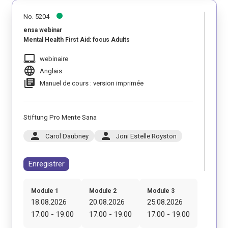
No. 5204
ensa webinar
Mental Health First Aid: focus Adults
laptop_mac
webinaire
language
Anglais
library_books
Manuel de cours : version imprimée
Stiftung Pro Mente Sana
person
person
Carol Daubney
Joni Estelle Royston
Enregistrer
Module 1
Module 2
Module 3
18.08.2026
20.08.2026
25.08.2026
17:00 - 19:00
17:00 - 19:00
17:00 - 19:00