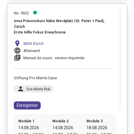
No. 5622
ensa Präsenzkurs Nähe Werdplatz (St. Peter + Paul),
Zürich
Erste Hilfe Fokus Erwachsene
location_on
8004 Zürich
language
Allemand
library_books
Manuel de cours : version imprimée
Stiftung Pro Mente Sana
person
Eva Maria Rial
Enregistrer
Module 1
Module 2
Module 3
14.08.2026
14.08.2026
18.08.2026