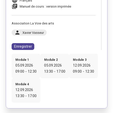
language
Français
library_books
Manuel de cours : version imprimée
Association La Voie des arts
person
Xavier Vasseur
Enregistrer
Module 1
Module 2
Module 3
05.09.2026
05.09.2026
12.09.2026
09:00 - 12:30
13:30 - 17:00
09:00 - 12:30
Module 4
12.09.2026
13:30 - 17:00