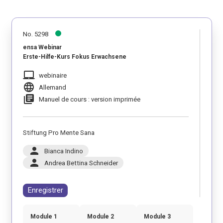
No. 5298
ensa Webinar
Erste-Hilfe-Kurs Fokus Erwachsene
laptop_mac
webinaire
language
Allemand
library_books
Manuel de cours : version imprimée
Stiftung Pro Mente Sana
person
Bianca Indino
person
Andrea Bettina Schneider
Enregistrer
Module 1
Module 2
Module 3