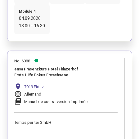
Module 4
04.09.2026
13:00 - 16:30
No. 6088
ensa Präsenzkurs Hotel Fidazerhof
Erste Hilfe Fokus Erwachsene
location_on
7019 Fidaz
language
Allemand
library_books
Manuel de cours : version imprimée
Temps per tei GmbH