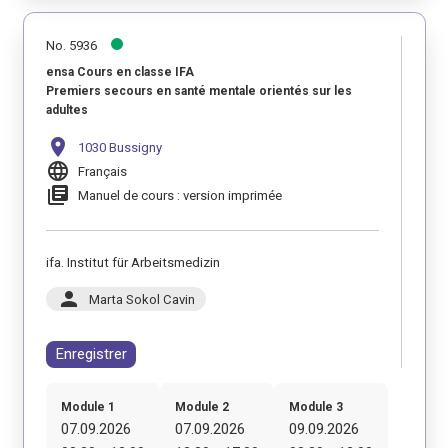
No. 5936
ensa Cours en classe IFA
Premiers secours en santé mentale orientés sur les
adultes
location_on
1030 Bussigny
language
Français
library_books
Manuel de cours : version imprimée
ifa. Institut für Arbeitsmedizin
person
Marta Sokol Cavin
Enregistrer
Module 1
Module 2
Module 3
07.09.2026
07.09.2026
09.09.2026