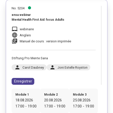
No. 5204
ensa webinar
Mental Health First Aid: focus Adults
laptop_mac
webinaire
language
Anglais
library_books
Manuel de cours : version imprimée
Stiftung Pro Mente Sana
person
person
Carol Daubney
Joni Estelle Royston
Enregistrer
Module 1
Module 2
Module 3
18.08.2026
20.08.2026
25.08.2026
17:00 - 19:00
17:00 - 19:00
17:00 - 19:00