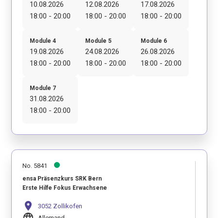
10.08.2026
12.08.2026
17.08.2026
18:00 - 20:00
18:00 - 20:00
18:00 - 20:00
Module 4
Module 5
Module 6
19.08.2026
24.08.2026
26.08.2026
18:00 - 20:00
18:00 - 20:00
18:00 - 20:00
Module 7
31.08.2026
18:00 - 20:00
No. 5841
ensa Präsenzkurs SRK Bern
Erste Hilfe Fokus Erwachsene
location_on
3052 Zollikofen
language
Allemand