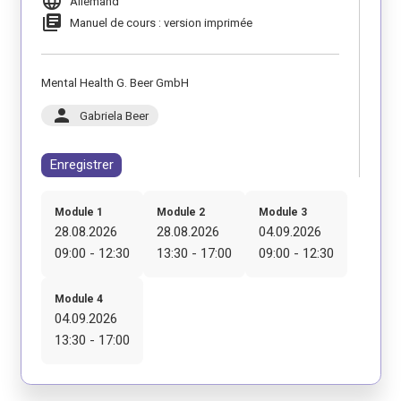
language
Allemand
library_books
Manuel de cours : version imprimée
Mental Health G. Beer GmbH
person
Gabriela Beer
Enregistrer
Module 1
Module 2
Module 3
28.08.2026
28.08.2026
04.09.2026
09:00 - 12:30
13:30 - 17:00
09:00 - 12:30
Module 4
04.09.2026
13:30 - 17:00