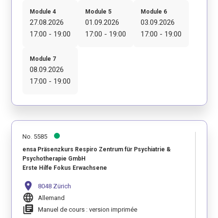
Module 4
Module 5
Module 6
27.08.2026
01.09.2026
03.09.2026
17:00 - 19:00
17:00 - 19:00
17:00 - 19:00
Module 7
08.09.2026
17:00 - 19:00
No. 5585
ensa Präsenzkurs Respiro Zentrum für Psychiatrie &
Psychotherapie GmbH
Erste Hilfe Fokus Erwachsene
location_on
8048 Zürich
language
Allemand
library_books
Manuel de cours : version imprimée