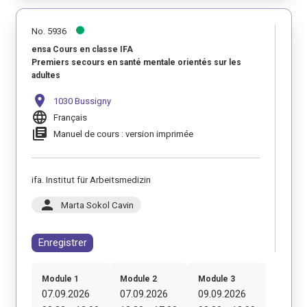
No. 5936
ensa Cours en classe IFA
Premiers secours en santé mentale orientés sur les
adultes
location_on
1030 Bussigny
language
Français
library_books
Manuel de cours : version imprimée
ifa. Institut für Arbeitsmedizin
person
Marta Sokol Cavin
Enregistrer
Module 1
Module 2
Module 3
07.09.2026
07.09.2026
09.09.2026