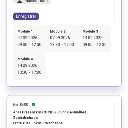
person
Nadine Trudel
Enregistrer
Module 1
Module 2
Module 3
07.09.2026
07.09.2026
14.09.2026
09:00 - 12:30
13:30 - 17:00
09:00 - 12:30
Module 4
14.09.2026
13:30 - 17:00
No. 5455
ensa Präsenzkurs XUND Bildung Gesundheit
Zentralschweiz
Erste Hilfe Fokus Erwachsene