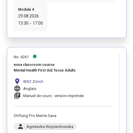
Module 4
29.08.2026
13:30 - 17:00
No. 6261
ensa classroom course
Mental Health First Aid: focus Adults
location_on
8032 Zürich
language
Anglais
library_books
Manuel de cours : version imprimée
Stiftung Pro Mente Sana
person
Agnieszka Wojciechowska