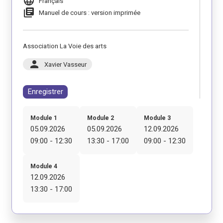
language
Français
library_books
Manuel de cours : version imprimée
Association La Voie des arts
person
Xavier Vasseur
Enregistrer
Module 1
Module 2
Module 3
05.09.2026
05.09.2026
12.09.2026
09:00 - 12:30
13:30 - 17:00
09:00 - 12:30
Module 4
12.09.2026
13:30 - 17:00