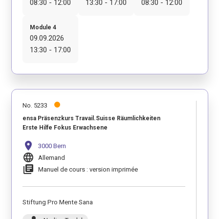
08:30 - 12:00
13:30 - 17:00
08:30 - 12:00
Module 4
09.09.2026
13:30 - 17:00
No. 5233
ensa Präsenzkurs Travail.Suisse Räumlichkeiten
Erste Hilfe Fokus Erwachsene
location_on
3000 Bern
language
Allemand
library_books
Manuel de cours : version imprimée
Stiftung Pro Mente Sana