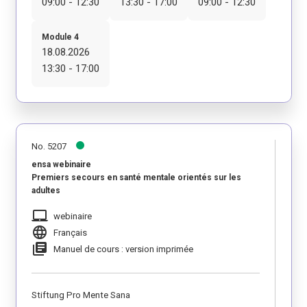
09:00 - 12:30
13:30 - 17:00
09:00 - 12:30
Module 4
18.08.2026
13:30 - 17:00
No. 5207
ensa webinaire
Premiers secours en santé mentale orientés sur les
adultes
laptop_mac
webinaire
language
Français
library_books
Manuel de cours : version imprimée
Stiftung Pro Mente Sana