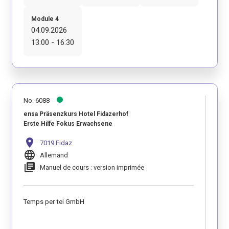
Module 4
04.09.2026
13:00 - 16:30
No. 6088
ensa Präsenzkurs Hotel Fidazerhof
Erste Hilfe Fokus Erwachsene
location_on
7019 Fidaz
language
Allemand
library_books
Manuel de cours : version imprimée
Temps per tei GmbH