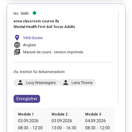
No. 5680
ensa classroom course ifa
Mental Health First Aid: focus Adults
location_on
5400 Baden
language
Anglais
library_books
Manuel de cours : version imprimée
ifa. Institut für Arbeitsmedizin
person
person
Lucy Waersegers
Lena Thoma
Enregistrer
Module 1
Module 2
Module 3
03.09.2026
03.09.2026
04.09.2026
08:30 - 12:00
13:00 - 16:30
08:30 - 12:00