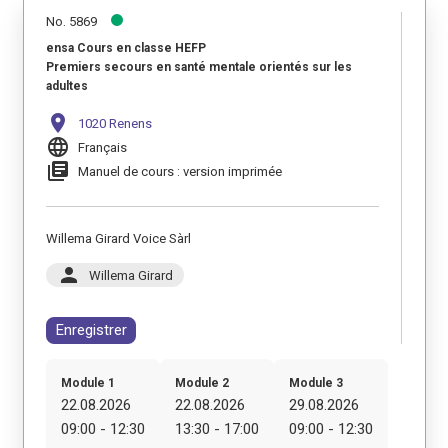
No. 5869
ensa Cours en classe HEFP
Premiers secours en santé mentale orientés sur les
adultes
location_on
1020 Renens
language
Français
library_books
Manuel de cours : version imprimée
Willema Girard Voice Sàrl
person
Willema Girard
Enregistrer
Module 1
Module 2
Module 3
22.08.2026
22.08.2026
29.08.2026
09:00 - 12:30
13:30 - 17:00
09:00 - 12:30