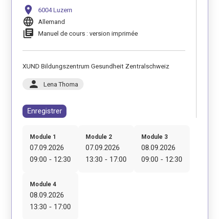
location_on
6004 Luzern
language
Allemand
library_books
Manuel de cours : version imprimée
XUND Bildungszentrum Gesundheit Zentralschweiz
person
Lena Thoma
Enregistrer
Module 1
Module 2
Module 3
07.09.2026
07.09.2026
08.09.2026
09:00 - 12:30
13:30 - 17:00
09:00 - 12:30
Module 4
08.09.2026
13:30 - 17:00