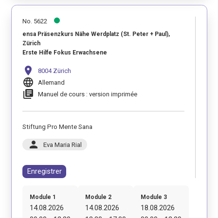
No. 5622
ensa Präsenzkurs Nähe Werdplatz (St. Peter + Paul),
Zürich
Erste Hilfe Fokus Erwachsene
location_on
8004 Zürich
language
Allemand
library_books
Manuel de cours : version imprimée
Stiftung Pro Mente Sana
person
Eva Maria Rial
Enregistrer
Module 1
Module 2
Module 3
14.08.2026
14.08.2026
18.08.2026