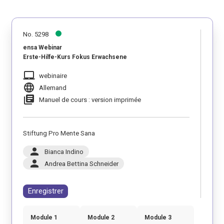
No. 5298
ensa Webinar
Erste-Hilfe-Kurs Fokus Erwachsene
laptop_mac
webinaire
language
Allemand
library_books
Manuel de cours : version imprimée
Stiftung Pro Mente Sana
person
Bianca Indino
person
Andrea Bettina Schneider
Enregistrer
Module 1
Module 2
Module 3