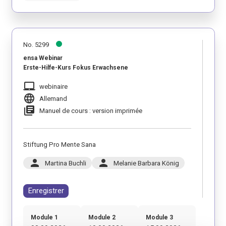
No. 5299
ensa Webinar
Erste-Hilfe-Kurs Fokus Erwachsene
laptop_mac
webinaire
language
Allemand
library_books
Manuel de cours : version imprimée
Stiftung Pro Mente Sana
person
person
Martina Buchli
Melanie Barbara König
Enregistrer
Module 1
Module 2
Module 3