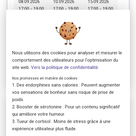
08.09.2026
10.09.2026
15.09.2026
17:00 - 19:00
17:00 - 19:00
17:00 - 19:00
Module 4
Module 5
Module 6
17.09.2026
22.09.2026
24.09.2026
17:00 - 19:00
17:00 - 19:00
17:00 - 19:00
Nous utilisons des cookies pour analyser et mesurer le
Module 7
comportement des utilisateurs pour l'optimisation du
29.09.2026
site web.
Vers la politique de confidentialité
.
17:00 - 19:00
Nos promesses en matière de cookies :
Des endorphines sans calories : Peuvent augmenter
vos sensations de bonheur sans risque de prise de
poids.
No. 5820
Booster de sérotonine : Pour un contenu significatif
ensa Präsenzkurs
qui améliore votre humeur.
Erste Hilfe Fokus Erwachsene
Tueur de cortisol : Moins de stress grâce à une
location_on
8032 Zürich
expérience utilisateur plus fluide.
language
Allemand