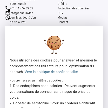
8005 Zurich
Crédits
+41 44 446 55 55
Protection des données
info@ensa.swiss
CGV
Lun, Mar, Jeu & Ven
Medias
de 9h à 12h
Contact
Mer
de 13h à 16h
ensa est un programme co-initié par la Fondation suisse Pro Mente
Sana et la Fondation Beisheim, et soutenu par la Fondation Beisheim
et Ernst Göhner.
Nous utilisons des cookies pour analyser et mesurer le
comportement des utilisateurs pour l'optimisation du
site web.
Vers la politique de confidentialité
.
Nos promesses en matière de cookies :
Des endorphines sans calories : Peuvent augmenter
Consédant de la licence
En collaboration avec
vos sensations de bonheur sans risque de prise de
poids.
Booster de sérotonine : Pour un contenu significatif