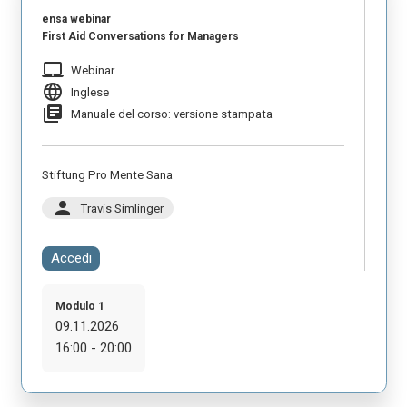
ensa webinar
First Aid Conversations for Managers
laptop_mac
Webinar
language
Inglese
library_books
Manuale del corso: versione stampata
Stiftung Pro Mente Sana
person
Travis Simlinger
Accedi
Modulo 1
09.11.2026
16:00 - 20:00