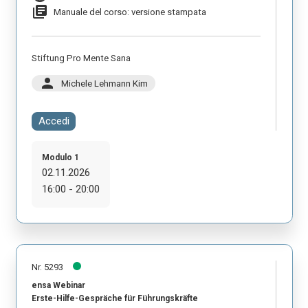
library_books
Manuale del corso: versione stampata
Stiftung Pro Mente Sana
person
Michele Lehmann Kim
Accedi
Modulo 1
02.11.2026
16:00 - 20:00
Nr. 5293
ensa Webinar
Erste-Hilfe-Gespräche für Führungskräfte