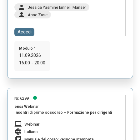
person
Jessica Yasmine Iannelli Manser
person
Anne Zuse
Accedi
Modulo 1
11.09.2026
16:00 - 20:00
Nr. 6299
ensa Webinar
Incontri di primo soccorso – Formazione per dirigenti
laptop_mac
Webinar
language
Italiano
library_books
Manuale del corso: versione stampata