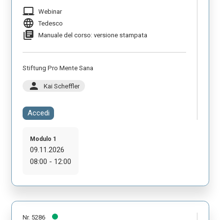
laptop_mac
Webinar
language
Tedesco
library_books
Manuale del corso: versione stampata
Stiftung Pro Mente Sana
person
Kai Scheffler
Accedi
Modulo 1
09.11.2026
08:00 - 12:00
Nr. 5286