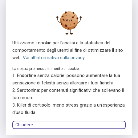
dalle 13h00 alle 16h00
ensa è un programma della Fondazione Svizzera Pro Mente Sana, co-
iniziato e supportato dalla Fondazione Beisheim
Utilizziamo i cookie per l'analisi e la statistica del
comportamento degli utenti al fine di ottimizzare il sito
web.
Vai all’informativa sulla privacy
.
La nostra promessa in merito di cookie:
Concessore della licenza
In collaborazione con
Endorfine senza calorie: possono aumentare la tua
sensazione di felicità senza allargare i tuoi fianchi.
Serotonina: per contenuti significativi che sollevano il
tuo umore.
Killer di cortisolo: meno stress grazie a un'esperienza
d'uso fluida.
© 2026 ensa
Chiudere