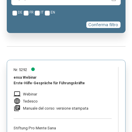
DE
FR
IT
EN
Conferma filtro
Nr. 5292
ensa Webinar
Erste-Hilfe-Gespräche für Führungskräfte
laptop_mac
Webinar
language
Tedesco
library_books
Manuale del corso: versione stampata
Stiftung Pro Mente Sana