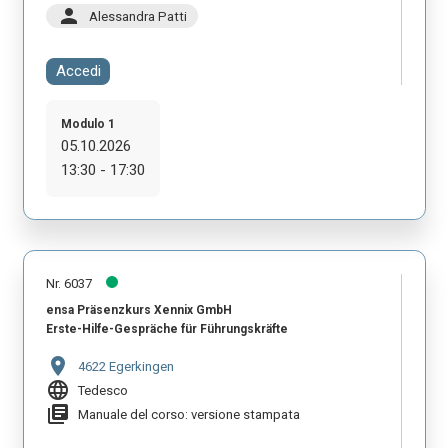
person
Alessandra Patti
Accedi
Modulo 1
05.10.2026
13:30 - 17:30
Nr. 6037
ensa Präsenzkurs Xennix GmbH
Erste-Hilfe-Gespräche für Führungskräfte
location_on
4622 Egerkingen
language
Tedesco
library_books
Manuale del corso: versione stampata