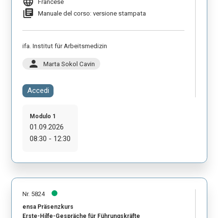
language
Francese
library_books
Manuale del corso: versione stampata
ifa. Institut für Arbeitsmedizin
person
Marta Sokol Cavin
Accedi
Modulo 1
01.09.2026
08:30 - 12:30
Nr. 5824
ensa Präsenzkurs
Erste-Hilfe-Gespräche für Führungskräfte