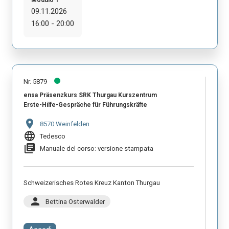
09.11.2026
16:00 - 20:00
Nr. 5879
ensa Präsenzkurs SRK Thurgau Kurszentrum
Erste-Hilfe-Gespräche für Führungskräfte
location_on
8570 Weinfelden
language
Tedesco
library_books
Manuale del corso: versione stampata
Schweizerisches Rotes Kreuz Kanton Thurgau
person
Bettina Osterwalder