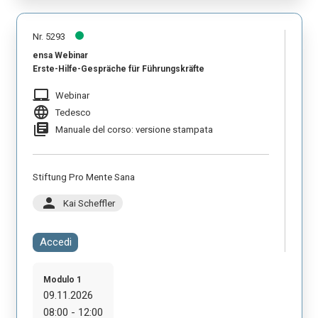
Nr. 5293
ensa Webinar
Erste-Hilfe-Gespräche für Führungskräfte
laptop_mac
Webinar
language
Tedesco
library_books
Manuale del corso: versione stampata
Stiftung Pro Mente Sana
person
Kai Scheffler
Accedi
Modulo 1
09.11.2026
08:00 - 12:00