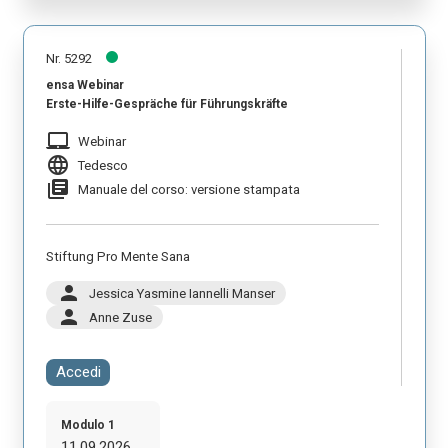
Nr. 5292
ensa Webinar
Erste-Hilfe-Gespräche für Führungskräfte
laptop_mac
Webinar
language
Tedesco
library_books
Manuale del corso: versione stampata
Stiftung Pro Mente Sana
person
Jessica Yasmine Iannelli Manser
person
Anne Zuse
Accedi
Modulo 1
11.09.2026