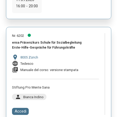
16:00 - 20:00
Nr. 6202
ensa Präsenzkurs Schule für Sozialbegleitung
Erste-Hilfe-Gespräche für Führungskräfte
location_on
8005 Zürich
language
Tedesco
library_books
Manuale del corso: versione stampata
Stiftung Pro Mente Sana
person
Bianca Indino
Accedi