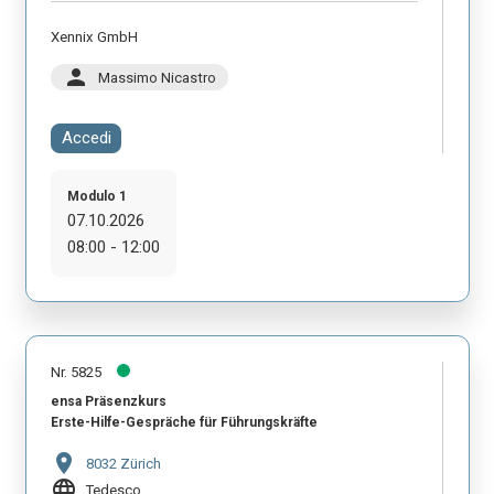
Xennix GmbH
person
Massimo Nicastro
Accedi
Modulo 1
07.10.2026
08:00 - 12:00
Nr. 5825
ensa Präsenzkurs
Erste-Hilfe-Gespräche für Führungskräfte
location_on
8032 Zürich
language
Tedesco