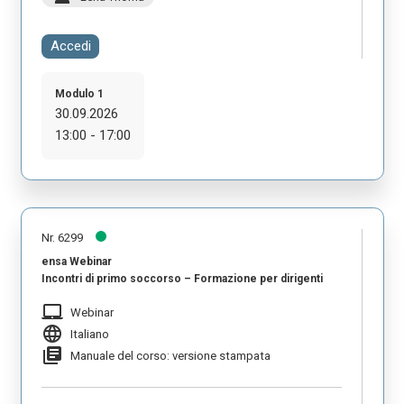
Accedi
Modulo 1
30.09.2026
13:00 - 17:00
Nr. 6299
ensa Webinar
Incontri di primo soccorso – Formazione per dirigenti
laptop_mac
Webinar
language
Italiano
library_books
Manuale del corso: versione stampata