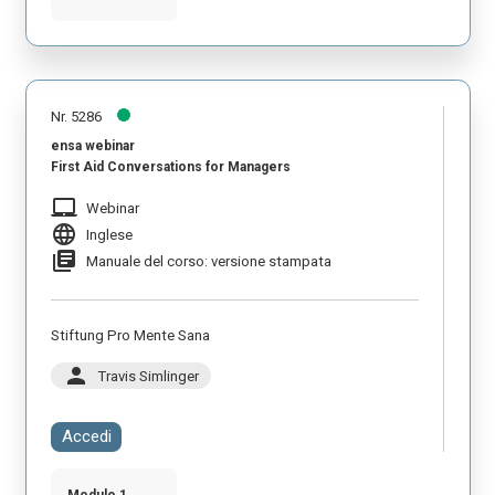
Nr. 5286
ensa webinar
First Aid Conversations for Managers
laptop_mac
Webinar
language
Inglese
library_books
Manuale del corso: versione stampata
Stiftung Pro Mente Sana
person
Travis Simlinger
Accedi
Modulo 1