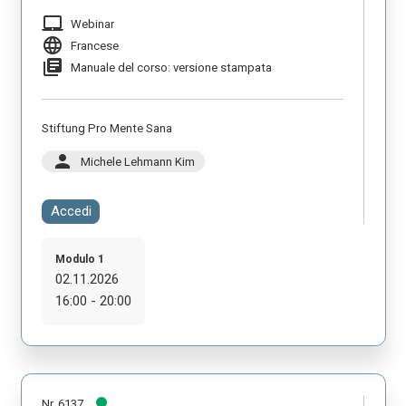
laptop_mac
Webinar
language
Francese
library_books
Manuale del corso: versione stampata
Stiftung Pro Mente Sana
person
Michele Lehmann Kim
Accedi
Modulo 1
02.11.2026
16:00 - 20:00
Nr. 6137