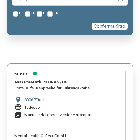
DE
FR
IT
EN
Conferma filtro
Nr. 6103
ensa Präsenzkurs ONVA / UG
Erste-Hilfe-Gespräche für Führungskräfte
location_on
8006 Zürich
language
Tedesco
library_books
Manuale del corso: versione stampata
Mental Health G. Beer GmbH