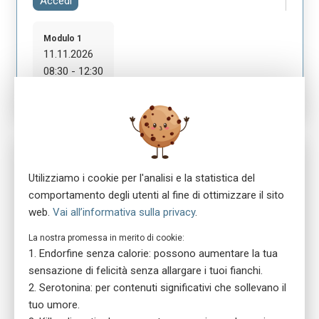
Accedi
Modulo 1
11.11.2026
08:30 - 12:30
Nr. 5991
ensa Präsenzkurs Rettungsschule Zentralschweiz
Utilizziamo i cookie per l'analisi e la statistica del
Erste-Hilfe-Gespräche für Führungskräfte
comportamento degli utenti al fine di ottimizzare il sito
location_on
web.
Vai all’informativa sulla privacy
.
6004 Luzern
language
Tedesco
La nostra promessa in merito di cookie:
library_books
Manuale del corso: versione stampata
Endorfine senza calorie: possono aumentare la tua
sensazione di felicità senza allargare i tuoi fianchi.
Serotonina: per contenuti significativi che sollevano il
Praxis für ganzheitliche Gesundheitsberatung GmbH
tuo umore.