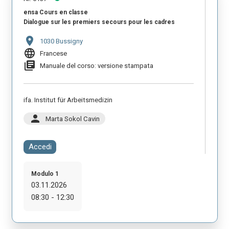
ensa Cours en classe
Dialogue sur les premiers secours pour les cadres
location_on
1030 Bussigny
language
Francese
library_books
Manuale del corso: versione stampata
ifa. Institut für Arbeitsmedizin
person
Marta Sokol Cavin
Accedi
Modulo 1
03.11.2026
08:30 - 12:30