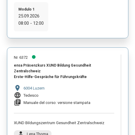
Modulo 1
25.09.2026
08:00 - 12:00
Nr. 6372
ensa Präsenzkurs XUND Bildung Gesundheit
Zentralschweiz
Erste-Hilfe-Gespräche für Führungskräfte
location_on
6004 Luzern
language
Tedesco
library_books
Manuale del corso: versione stampata
XUND Bildungszentrum Gesundheit Zentralschweiz
person
Lena Thoma