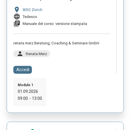
location_on
8032 Zürich
language
Tedesco
library_books
Manuale del corso: versione stampata
renata merz Beratung, Coaching & Seminare GmbH
person
Renata Merz
Accedi
Modulo 1
01.09.2026
09:00 - 13:00