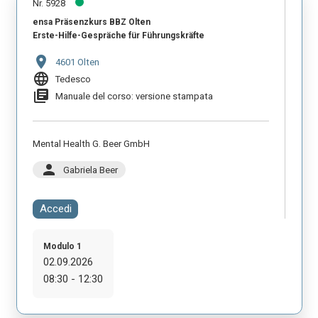
Nr. 5928
ensa Präsenzkurs BBZ Olten
Erste-Hilfe-Gespräche für Führungskräfte
location_on
4601 Olten
language
Tedesco
library_books
Manuale del corso: versione stampata
Mental Health G. Beer GmbH
person
Gabriela Beer
Accedi
Modulo 1
02.09.2026
08:30 - 12:30