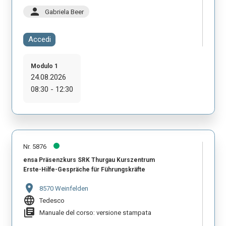
person
Gabriela Beer
Accedi
Modulo 1
24.08.2026
08:30 - 12:30
Nr. 5876
ensa Präsenzkurs SRK Thurgau Kurszentrum
Erste-Hilfe-Gespräche für Führungskräfte
location_on
8570 Weinfelden
language
Tedesco
library_books
Manuale del corso: versione stampata