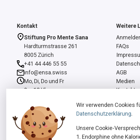
Kontakt
Weitere 
Stiftung Pro Mente Sana
Anmelde
Hardturmstrasse 261
FAQs
8005 Zürich
Impress
+41 44 446 55 55
Datensch
info@ensa.swiss
AGB
Mo, Di, Do und Fr
Medien
9 – 12 Uhr
Kontakt
Mi
Wir verwenden Cookies fü
13 – 16 Uhr
Datenschutzerklärung
.
Unsere Cookie-Versprech
Endorphine ohne Kalori