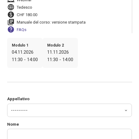
language
Tedesco
paid
CHF 180.00
library_books
Manuale del corso: versione stampata
help
FAQs
Modulo 1
Modulo 2
04.11.2026
11.11.2026
11:30 - 14:00
11:30 - 14:00
Appellativo
Nome