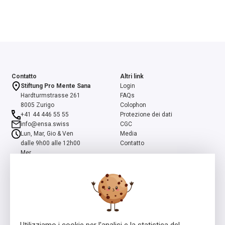
Contatto
Altri link
Stiftung Pro Mente Sana
Login
Hardturmstrasse 261
FAQs
8005 Zurigo
Colophon
+41 44 446 55 55
Protezione dei dati
info@ensa.swiss
CGC
Lun, Mar, Gio & Ven
Media
dalle 9h00 alle 12h00
Contatto
Mer
dalle 13h00 alle 16h00
ensa è un programma della Fondazione Svizzera Pro Mente Sana, co-
iniziato e supportato dalla Fondazione Beisheim
Utilizziamo i cookie per l'analisi e la statistica del