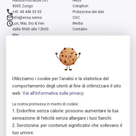
Hardturmstrasse 261
FAQs
8005 Zurigo
Colophon
+41 44 446 55 55
Protezione dei dati
info@ensa.swiss
CGC
Lun, Mar, Gio & Ven
Media
dalle 9h00 alle 12h00
Contatto
Mer
dalle 13h00 alle 16h00
ensa è un programma della Fondazione Svizzera Pro Mente Sana, co-
iniziato e supportato dalla Fondazione Beisheim
Utilizziamo i cookie per l'analisi e la statistica del
comportamento degli utenti al fine di ottimizzare il sito
web.
Vai all’informativa sulla privacy
.
La nostra promessa in merito di cookie:
Concessore della licenza
In collaborazione con
Endorfine senza calorie: possono aumentare la tua
sensazione di felicità senza allargare i tuoi fianchi.
Serotonina: per contenuti significativi che sollevano il
tuo umore.