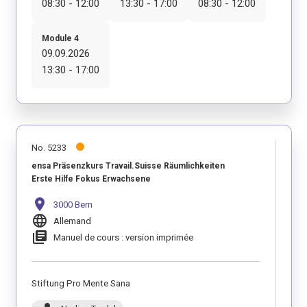
08:30 - 12:00
13:30 - 17:00
08:30 - 12:00
Module 4
09.09.2026
13:30 - 17:00
No. 5233
ensa Präsenzkurs Travail.Suisse Räumlichkeiten
Erste Hilfe Fokus Erwachsene
location_on
3000 Bern
language
Allemand
library_books
Manuel de cours : version imprimée
Stiftung Pro Mente Sana