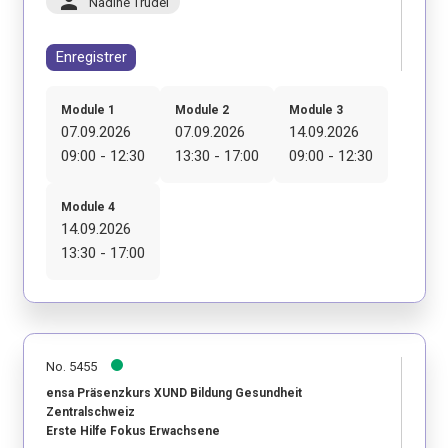
person
Nadine Trudel
Enregistrer
Module 1
Module 2
Module 3
07.09.2026
07.09.2026
14.09.2026
09:00 - 12:30
13:30 - 17:00
09:00 - 12:30
Module 4
14.09.2026
13:30 - 17:00
No. 5455
ensa Präsenzkurs XUND Bildung Gesundheit
Zentralschweiz
Erste Hilfe Fokus Erwachsene