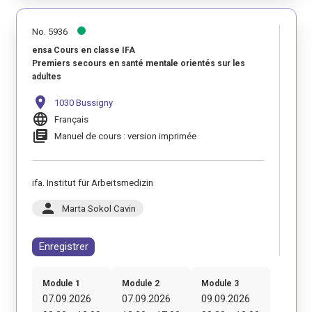
No. 5936
ensa Cours en classe IFA
Premiers secours en santé mentale orientés sur les
adultes
location_on
1030 Bussigny
language
Français
library_books
Manuel de cours : version imprimée
ifa. Institut für Arbeitsmedizin
person
Marta Sokol Cavin
Enregistrer
Module 1
Module 2
Module 3
07.09.2026
07.09.2026
09.09.2026