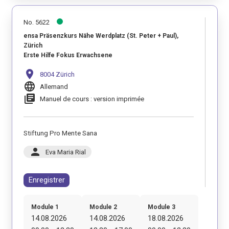
No. 5622
ensa Präsenzkurs Nähe Werdplatz (St. Peter + Paul),
Zürich
Erste Hilfe Fokus Erwachsene
location_on
8004 Zürich
language
Allemand
library_books
Manuel de cours : version imprimée
Stiftung Pro Mente Sana
person
Eva Maria Rial
Enregistrer
Module 1
Module 2
Module 3
14.08.2026
14.08.2026
18.08.2026