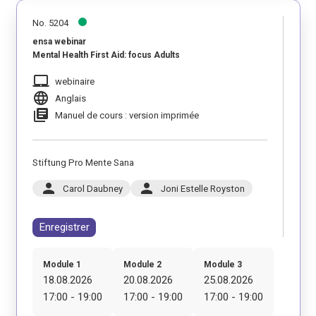
No. 5204
ensa webinar
Mental Health First Aid: focus Adults
laptop_mac
webinaire
language
Anglais
library_books
Manuel de cours : version imprimée
Stiftung Pro Mente Sana
person
person
Carol Daubney
Joni Estelle Royston
Enregistrer
Module 1
Module 2
Module 3
18.08.2026
20.08.2026
25.08.2026
17:00 - 19:00
17:00 - 19:00
17:00 - 19:00