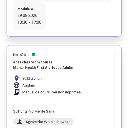
Module 4
29.08.2026
13:30 - 17:00
No. 6261
ensa classroom course
Mental Health First Aid: focus Adults
location_on
8032 Zürich
language
Anglais
library_books
Manuel de cours : version imprimée
Stiftung Pro Mente Sana
person
Agnieszka Wojciechowska