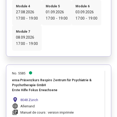
Module 4
Module 5
Module 6
27.08.2026
01.09.2026
03.09.2026
17:00 - 19:00
17:00 - 19:00
17:00 - 19:00
Module 7
08.09.2026
17:00 - 19:00
No. 5585
ensa Präsenzkurs Respiro Zentrum für Psychiatrie &
Psychotherapie GmbH
Erste Hilfe Fokus Erwachsene
location_on
8048 Zürich
language
Allemand
library_books
Manuel de cours : version imprimée