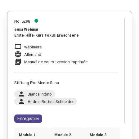
No. 5298
ensa Webinar
Erste-Hilfe-Kurs Fokus Erwachsene
laptop_mac
webinaire
language
Allemand
library_books
Manuel de cours : version imprimée
Stiftung Pro Mente Sana
person
Bianca Indino
person
Andrea Bettina Schneider
Enregistrer
Module 1
Module 2
Module 3