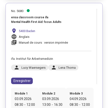
No. 5680
ensa classroom course ifa
Mental Health First Aid: focus Adults
location_on
5400 Baden
language
Anglais
library_books
Manuel de cours : version imprimée
ifa. Institut für Arbeitsmedizin
person
person
Lucy Waersegers
Lena Thoma
Enregistrer
Module 1
Module 2
Module 3
03.09.2026
03.09.2026
04.09.2026
08:30 - 12:00
13:00 - 16:30
08:30 - 12:00