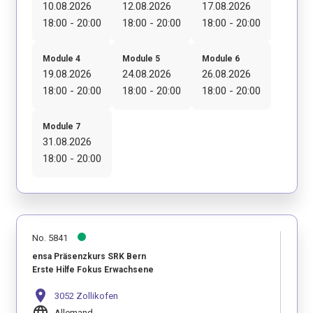
10.08.2026
12.08.2026
17.08.2026
18:00 - 20:00
18:00 - 20:00
18:00 - 20:00
Module 4
Module 5
Module 6
19.08.2026
24.08.2026
26.08.2026
18:00 - 20:00
18:00 - 20:00
18:00 - 20:00
Module 7
31.08.2026
18:00 - 20:00
No. 5841
ensa Präsenzkurs SRK Bern
Erste Hilfe Fokus Erwachsene
location_on
3052 Zollikofen
language
Allemand