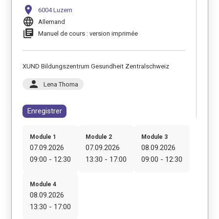
location_on
6004 Luzern
language
Allemand
library_books
Manuel de cours : version imprimée
XUND Bildungszentrum Gesundheit Zentralschweiz
person
Lena Thoma
Enregistrer
Module 1
Module 2
Module 3
07.09.2026
07.09.2026
08.09.2026
09:00 - 12:30
13:30 - 17:00
09:00 - 12:30
Module 4
08.09.2026
13:30 - 17:00