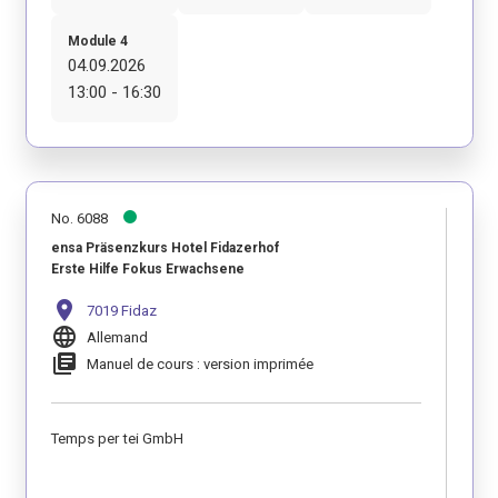
Module 4
04.09.2026
13:00 - 16:30
No. 6088
ensa Präsenzkurs Hotel Fidazerhof
Erste Hilfe Fokus Erwachsene
location_on
7019 Fidaz
language
Allemand
library_books
Manuel de cours : version imprimée
Temps per tei GmbH