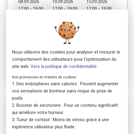
08.09.2026
10.09.2026
15.09.2026
17:00 - 19:00
17:00 - 19:00
17:00 - 19:00
Module 4
Module 5
Module 6
17.09.2026
22.09.2026
24.09.2026
17:00 - 19:00
17:00 - 19:00
17:00 - 19:00
Nous utilisons des cookies pour analyser et mesurer le
Module 7
comportement des utilisateurs pour l'optimisation du
29.09.2026
site web.
Vers la politique de confidentialité
.
17:00 - 19:00
Nos promesses en matière de cookies :
Des endorphines sans calories : Peuvent augmenter
vos sensations de bonheur sans risque de prise de
poids.
No. 5820
Booster de sérotonine : Pour un contenu significatif
ensa Präsenzkurs
qui améliore votre humeur.
Erste Hilfe Fokus Erwachsene
Tueur de cortisol : Moins de stress grâce à une
location_on
8032 Zürich
expérience utilisateur plus fluide.
language
Allemand