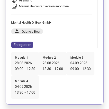
language
Allemand
library_books
Manuel de cours : version imprimée
Mental Health G. Beer GmbH
person
Gabriela Beer
Enregistrer
Module 1
Module 2
Module 3
28.08.2026
28.08.2026
04.09.2026
09:00 - 12:30
13:30 - 17:00
09:00 - 12:30
Module 4
04.09.2026
13:30 - 17:00