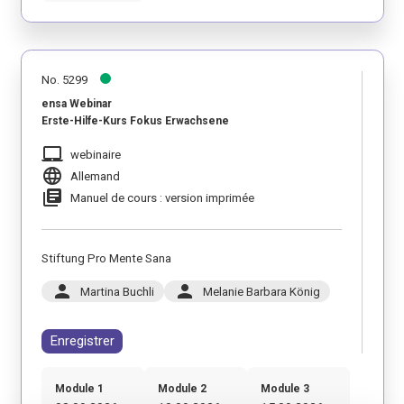
No. 5299
ensa Webinar
Erste-Hilfe-Kurs Fokus Erwachsene
laptop_mac
webinaire
language
Allemand
library_books
Manuel de cours : version imprimée
Stiftung Pro Mente Sana
person
person
Martina Buchli
Melanie Barbara König
Enregistrer
Module 1
Module 2
Module 3