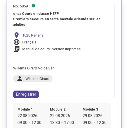
No. 5869
ensa Cours en classe HEFP
Premiers secours en santé mentale orientés sur les
adultes
location_on
1020 Renens
language
Français
library_books
Manuel de cours : version imprimée
Willema Girard Voice Sàrl
person
Willema Girard
Enregistrer
Module 1
Module 2
Module 3
22.08.2026
22.08.2026
29.08.2026
09:00 - 12:30
13:30 - 17:00
09:00 - 12:30