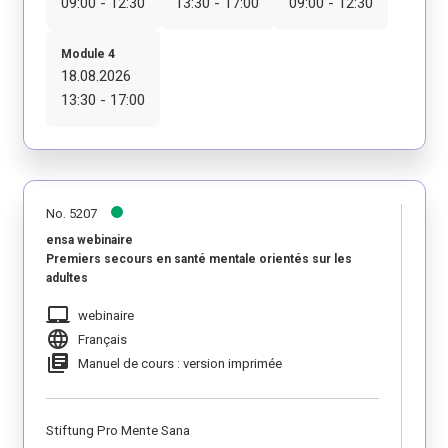
09:00 - 12:30
13:30 - 17:00
09:00 - 12:30
Module 4
18.08.2026
13:30 - 17:00
No. 5207
ensa webinaire
Premiers secours en santé mentale orientés sur les
adultes
laptop_mac
webinaire
language
Français
library_books
Manuel de cours : version imprimée
Stiftung Pro Mente Sana