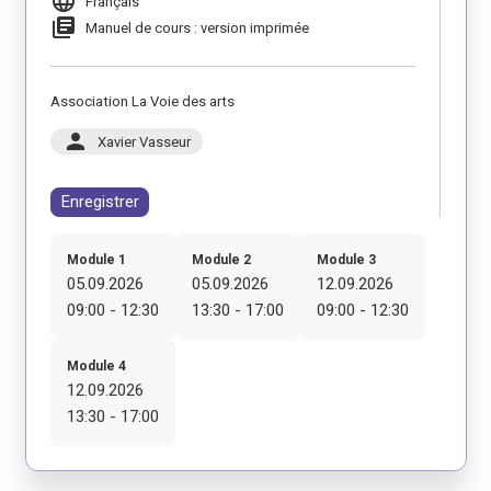
language
Français
library_books
Manuel de cours : version imprimée
Association La Voie des arts
person
Xavier Vasseur
Enregistrer
Module 1
Module 2
Module 3
05.09.2026
05.09.2026
12.09.2026
09:00 - 12:30
13:30 - 17:00
09:00 - 12:30
Module 4
12.09.2026
13:30 - 17:00