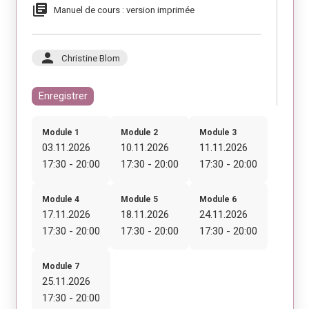
library_books
Manuel de cours : version imprimée
person
Christine Blom
Enregistrer
Module 1
Module 2
Module 3
03.11.2026
10.11.2026
11.11.2026
17:30 - 20:00
17:30 - 20:00
17:30 - 20:00
Module 4
Module 5
Module 6
17.11.2026
18.11.2026
24.11.2026
17:30 - 20:00
17:30 - 20:00
17:30 - 20:00
Module 7
25.11.2026
17:30 - 20:00