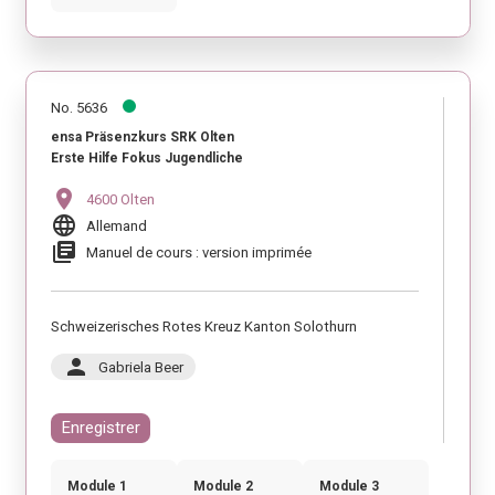
No. 5636
ensa Präsenzkurs SRK Olten
Erste Hilfe Fokus Jugendliche
location_on
4600 Olten
language
Allemand
library_books
Manuel de cours : version imprimée
Schweizerisches Rotes Kreuz Kanton Solothurn
person
Gabriela Beer
Enregistrer
Module 1
Module 2
Module 3