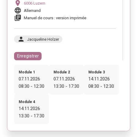
location_on
6006 Luzern
language
Allemand
library_books
Manuel de cours : version imprimée
person
Jacqueline Holzer
Enregistrer
Module 1
Module 2
Module 3
07.11.2026
07.11.2026
14.11.2026
08:30 - 12:30
13:30 - 17:30
08:30 - 12:30
Module 4
14.11.2026
13:30 - 17:30