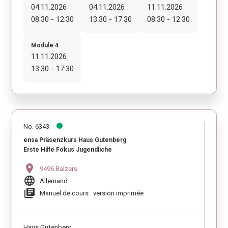
04.11.2026
04.11.2026
11.11.2026
08:30 - 12:30
13:30 - 17:30
08:30 - 12:30
Module 4
11.11.2026
13:30 - 17:30
No. 6343
ensa Präsenzkurs Haus Gutenberg
Erste Hilfe Fokus Jugendliche
location_on
9496 Balzers
language
Allemand
library_books
Manuel de cours : version imprimée
Haus Gutenberg