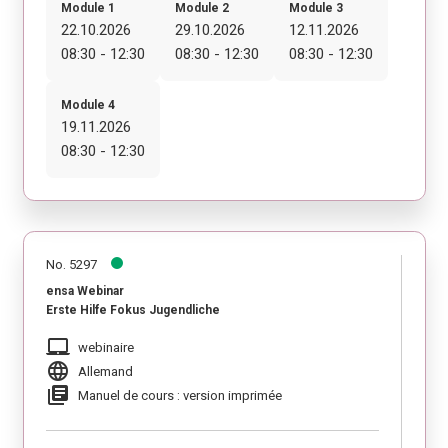
Module 1
Module 2
Module 3
22.10.2026
29.10.2026
12.11.2026
08:30 - 12:30
08:30 - 12:30
08:30 - 12:30
Module 4
19.11.2026
08:30 - 12:30
No. 5297
ensa Webinar
Erste Hilfe Fokus Jugendliche
laptop_mac
webinaire
language
Allemand
library_books
Manuel de cours : version imprimée