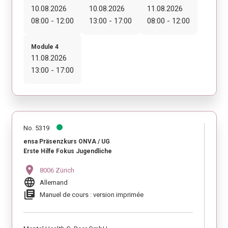
10.08.2026
10.08.2026
11.08.2026
08:00 - 12:00
13:00 - 17:00
08:00 - 12:00
Module 4
11.08.2026
13:00 - 17:00
No. 5319
ensa Präsenzkurs ONVA / UG
Erste Hilfe Fokus Jugendliche
location_on
8006 Zürich
language
Allemand
library_books
Manuel de cours : version imprimée