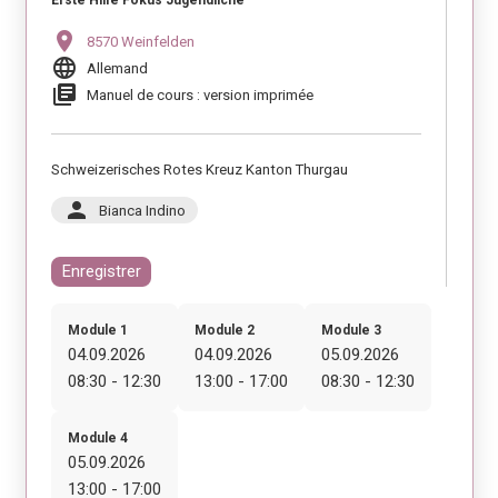
Erste Hilfe Fokus Jugendliche
location_on
8570 Weinfelden
language
Allemand
library_books
Manuel de cours : version imprimée
Schweizerisches Rotes Kreuz Kanton Thurgau
person
Bianca Indino
Enregistrer
Module 1
Module 2
Module 3
04.09.2026
04.09.2026
05.09.2026
08:30 - 12:30
13:00 - 17:00
08:30 - 12:30
Module 4
05.09.2026
13:00 - 17:00