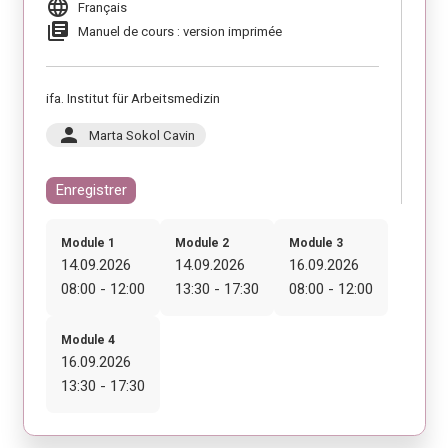
language
Français
library_books
Manuel de cours : version imprimée
ifa. Institut für Arbeitsmedizin
person
Marta Sokol Cavin
Enregistrer
Module 1
Module 2
Module 3
14.09.2026
14.09.2026
16.09.2026
08:00 - 12:00
13:30 - 17:30
08:00 - 12:00
Module 4
16.09.2026
13:30 - 17:30