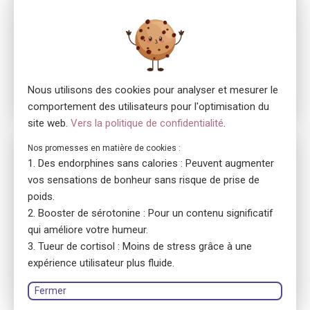
08:30 - 12:00
13:00 - 16:30
08:30 - 12:00
Module 4
17.11.2026
13:00 - 16:30
Nous utilisons des cookies pour analyser et mesurer le
comportement des utilisateurs pour l'optimisation du
site web.
Vers la politique de confidentialité
.
Nos promesses en matière de cookies :
No. 5700
Des endorphines sans calories : Peuvent augmenter
ensa Präsenzkurs Respiro Zentrum für Psychiatrie &
vos sensations de bonheur sans risque de prise de
Psychotherapie GmbH
Erste Hilfe Fokus Jugendliche
poids.
Booster de sérotonine : Pour un contenu significatif
location_on
8048 Zürich
qui améliore votre humeur.
language
Allemand
Tueur de cortisol : Moins de stress grâce à une
library_books
Manuel de cours : version imprimée
expérience utilisateur plus fluide.
Fermer
Respiro Zentrum für Psychiatrie und Psychotherapie