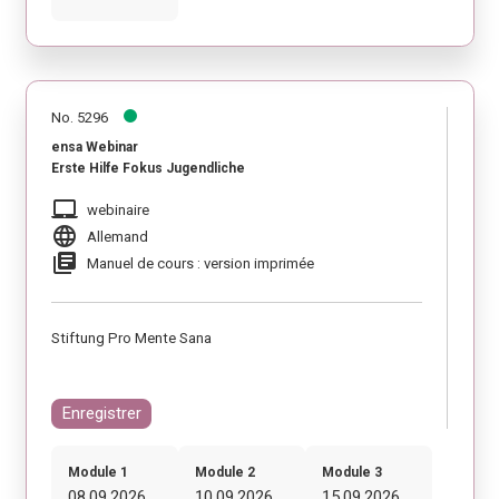
No. 5296
ensa Webinar
Erste Hilfe Fokus Jugendliche
laptop_mac
webinaire
language
Allemand
library_books
Manuel de cours : version imprimée
Stiftung Pro Mente Sana
Enregistrer
Module 1
Module 2
Module 3
08.09.2026
10.09.2026
15.09.2026