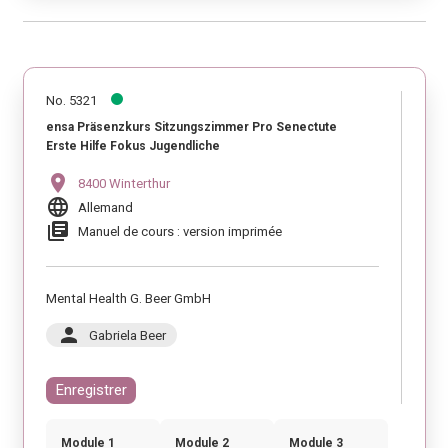
No. 5321
ensa Präsenzkurs Sitzungszimmer Pro Senectute
Erste Hilfe Fokus Jugendliche
location_on
8400 Winterthur
language
Allemand
library_books
Manuel de cours : version imprimée
Mental Health G. Beer GmbH
person
Gabriela Beer
Enregistrer
Module 1
Module 2
Module 3