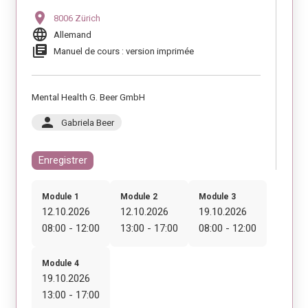
location_on
8006 Zürich
language
Allemand
library_books
Manuel de cours : version imprimée
Mental Health G. Beer GmbH
person
Gabriela Beer
Enregistrer
Module 1
Module 2
Module 3
12.10.2026
12.10.2026
19.10.2026
08:00 - 12:00
13:00 - 17:00
08:00 - 12:00
Module 4
19.10.2026
13:00 - 17:00