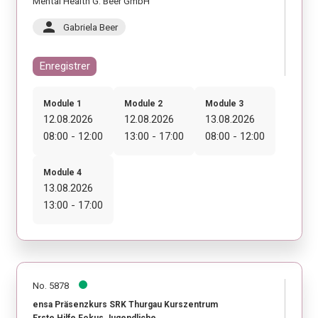
Mental Health G. Beer GmbH
person
Gabriela Beer
Enregistrer
Module 1
Module 2
Module 3
12.08.2026
12.08.2026
13.08.2026
08:00 - 12:00
13:00 - 17:00
08:00 - 12:00
Module 4
13.08.2026
13:00 - 17:00
No. 5878
ensa Präsenzkurs SRK Thurgau Kurszentrum