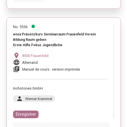
No. 5556
ensa Präsenzkurs Seminarraum Frauenfeld Verein
Bildung Raum geben
Erste Hilfe Fokus Jugendliche
location_on
8500 Frauenfeld
language
Allemand
library_books
Manuel de cours : version imprimée
Inchstones GmbH
person
Werner Krammel
Enregistrer