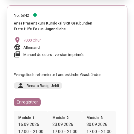
No. 5342
ensa Präsenzkurs Kurslokal SRK Graubünden
Erste Hilfe Fokus Jugendliche
location_on
7000 Chur
language
Allemand
library_books
Manuel de cours : version imprimée
Evangelisch-reformierte Landeskirche Graubünden
person
Renata Basig-Jehli
Enregistrer
Module 1
Module 2
Module 3
16.09.2026
23.09.2026
30.09.2026
17:00 - 21:00
17:00 - 21:00
17:00 - 21:00