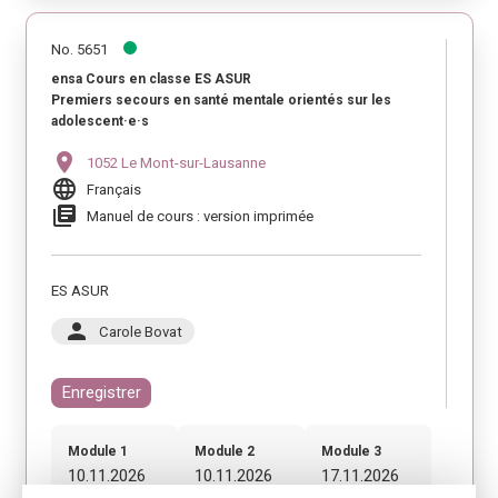
No. 5651
ensa Cours en classe ES ASUR
Premiers secours en santé mentale orientés sur les
adolescent·e·s
location_on
1052 Le Mont-sur-Lausanne
language
Français
library_books
Manuel de cours : version imprimée
ES ASUR
person
Carole Bovat
Enregistrer
Module 1
Module 2
Module 3
10.11.2026
10.11.2026
17.11.2026