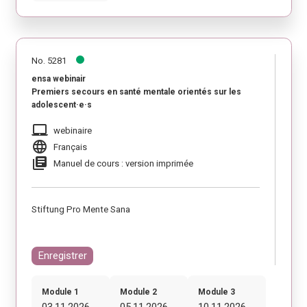
No. 5281
ensa webinair
Premiers secours en santé mentale orientés sur les
adolescent·e·s
laptop_mac
webinaire
language
Français
library_books
Manuel de cours : version imprimée
Stiftung Pro Mente Sana
Enregistrer
Module 1
Module 2
Module 3
03.11.2026
05.11.2026
10.11.2026