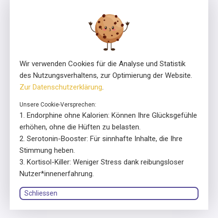
13 – 16 Uhr
ensa ist ein Programm der Stiftung Pro Mente Sana, mitinitiiert und
unterstützt durch die Beisheim Stiftung.
Wir verwenden Cookies für die Analyse und Statistik
des Nutzungsverhaltens, zur Optimierung der Website.
Zur Datenschutzerklärung
.
Unsere Cookie-Versprechen:
Lizenzgeber
In Zusammenarbeit mit
Endorphine ohne Kalorien: Können Ihre Glücksgefühle
erhöhen, ohne die Hüften zu belasten.
Serotonin-Booster: Für sinnhafte Inhalte, die Ihre
Stimmung heben.
Kortisol-Killer: Weniger Stress dank reibungsloser
Nutzer*innenerfahrung.
© 2026 ensa
Schliessen